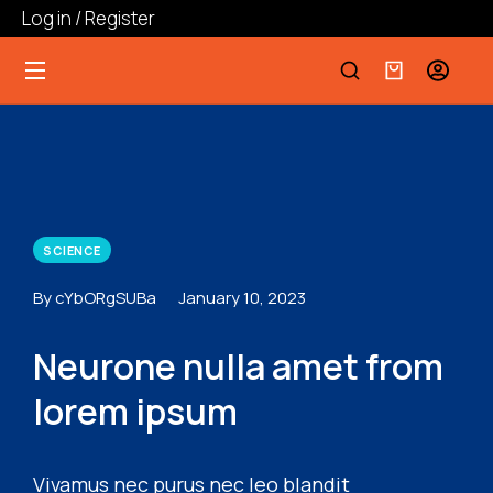
Log in / Register
SCIENCE
By cYbORgSUBa
January 10, 2023
Neurone nulla amet from
lorem ipsum
Vivamus nec purus nec leo blandit